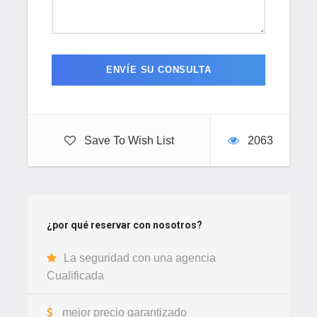
Save To Wish List
2063
Itinerario del Trekking y Senderismo
¿por qué reservar con nosotros?
Merzouga, viaje y aventura
La seguridad con una agencia
Cualificada
Días 01 :
Aeropuerto de Marrakesh - Hotel o Riad en
Marrakech
mejor precio garantizado