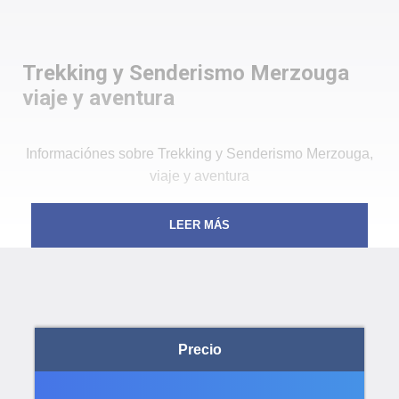
Trekking y Senderismo Merzouga
viaje y aventura
Informaciónes sobre Trekking y Senderismo Merzouga,
viaje y aventura
Duración de la estancia:
8 días
LEER MÁS
Nivel de dificultad:
Medio
Período recomendado:
Octubre, noviembre,
diciembre, febrero, marzo y abril. Sin embargo, es
posible realizar estancias cortas (una o dos
noches) durante todo el año, excepto entre finales
de mayo y septiembre, cuando las altas
Precio
temperaturas lo desaconsejan.
Grupo mínimo:
A partir de 2 personas.