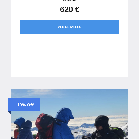
620 €
VER DETALLES
10% Off