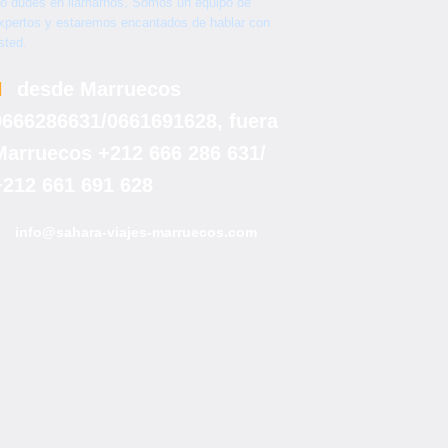
o dudes en llamarnos, Somos un equipo de
xpertos y estaremos encantados de hablar con
sted.
desde Marruecos
0666286631/0661691628, fuera
Marruecos +212 666 286 631/
+212 661 691 628
info@sahara-viajes-marruecos.com