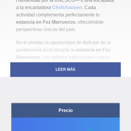
Humanidad por la UNESCO— o una escapada
a la encantadora
Chefchaouen
. Cada
actividad complementa perfectamente tu
estancia en Fez Marruecos
, ofreciéndote
perspectivas únicas del país.
No te pierdas la oportunidad de disfrutar de la
gastronomía local durante tu
estancia en Fez
Marruecos
. Los sabores tradicionales narran
historias ancestrales y enriquecen la
LEER MÁS
experiencia cultural. Además, las visitas
guiadas desde Fez te permitirán conocer en
profundidad la historia, la arquitectura y las
costumbres de esta ciudad milenaria.
Ya sea que elijas una excursión de un día o un
tour al desierto, tu
estancia en Fez Marruecos
Precio
se transformará en una aventura inolvidable.
¡Planifica ahora tu viaje y deja que cada rincón
de esta fascinante región te sorprenda!