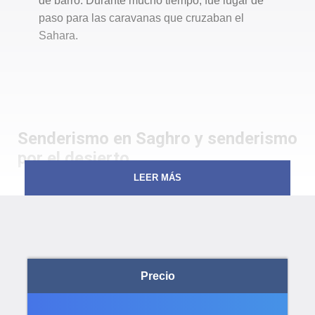
de barro. Durante mucho tiempo, fue lugar de
paso para las caravanas que cruzaban el
Sahara.
Senderismo en Saghro y senderismo
por el desierto
LEER MÁS
Senderismo en el Saghro y en el desierto
La segunda parte del viaje se desarrolla en el desierto,
que ofrece una gran variedad de paisajes: regs
(mesetas de piedra), dunas, palmeras, oasis, poblados
Precio
fortificados de adobe… Durante mucho tiempo fue lugar
de paso de las caravanas que cruzaban el
Sáhara
. El