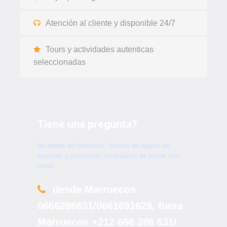
Atención al cliente y disponible 24/7
Tours y actividades autenticas
seleccionadas
Tiene una pregunta?
Itinerario de el Senderismo en
Saghro y senderismo por el desierto
No dudes en llamarnos, Somos un equipo de
expertos y estaremos encantados de hablar con
usted.
Días 01 :
Aeropuerto de Marrakesh - Hotel en
desde Marruecos
Marrakech
0666286631/0661691628, fuera
Marruecos +212 666 286 631/