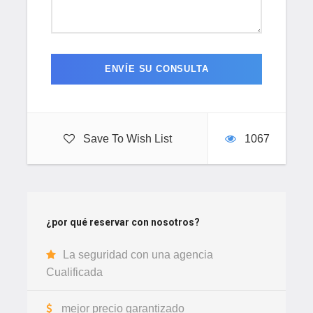
Durante la noche:
entre -2 °C y 8 °C, Las temperaturas
pueden variar; todo depende del período y de la zona.
Punto más alto de la ruta:
Kouaouch (2.500 m)
Equipaje y material recomendado:
Mochila pequeña con agua, cámara fotográfica,
protector solar, etc. para los días de caminata
Maleta más grande para el resto del equipaje
Transporte:
Taxis, vehículos 4×4 o minibuses, según el
Save To Wish List
1067
número de personas. Durante el trekking, se utilizarán
mulas y camellos para el transporte del material.
Alojamiento durante la ruta:
6 Noches en tiendas de
campaña y dos noche en Riad o Hotel
¿por qué reservar con nosotros?
La seguridad con una agencia
Cualificada
mejor precio garantizado