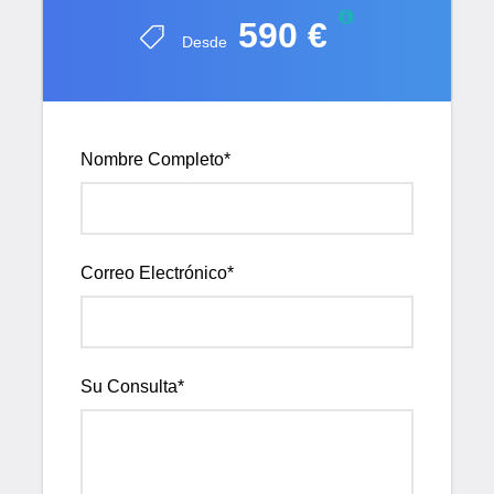
sur marroquí, a partir de
Zagora
, ofrece un territorio
590 €
espectacular lleno de dunas y oasis, rodeado por el
Desde
Djebel Bani. Es un lugar ideal para realizar una ruta a
pie hasta las puertas del Sáhara y para descubrir la
magia del desierto en compañía de amigos o en familia.
Noches bajo las estrellas, paseos en dromedario.
Nombre Completo
*
Informaciónes sobre el Senderismo en el Saghro y
en el desierto
Correo Electrónico
*
Duración de la estancia:
9 días
Nivel de dificultad:
Deportista (nivel medio-avanzado)
Período recomendado:
Zona del
Saghro:
octubre,
noviembre, diciembre, febrero, marzo y abril, Zona del
desierto:
de octubre a abril
Su Consulta
*
Número mínimo de personas:
desde 2 personas
Temperaturas estimadas:
Durante el día:
entre 28°C y 33 °C